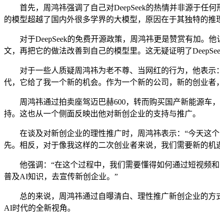
首先，周鸿祎强调了自己对DeepSeek的热情并非源于任何
的模型超越了国内外很多学界的大模型，原因在于其独特的推
对于DeepSeek的免费开源政策，周鸿祎更是赞赏有加。他
文，再把它的做法改善到自己的模型里。这无疑证明了DeepSe
对于一些人质疑周鸿祎为老不尊、当网红的行为，他表示：“
代，它给了我一个新的机会。作为一个新的公司，新的创业者
周鸿祎通过拍卖座驾迈巴赫600，转而购买国产新能源车，
持。这也从一个侧面反映出他对新创企业的支持与推广。
在谈及对新创企业的理性推广时，周鸿祎表示：“今天这个时
先。相反，对于像我这样的二次创业者来说，我们需要新的机
他强调：“在这个过程中，我们需要懂得如何通过短视频和公
普及AI知识，去宣传新创企业。”
总的来说，周鸿祎通过自曝清白、理性推广新创企业的方式
AI时代的全新视角。